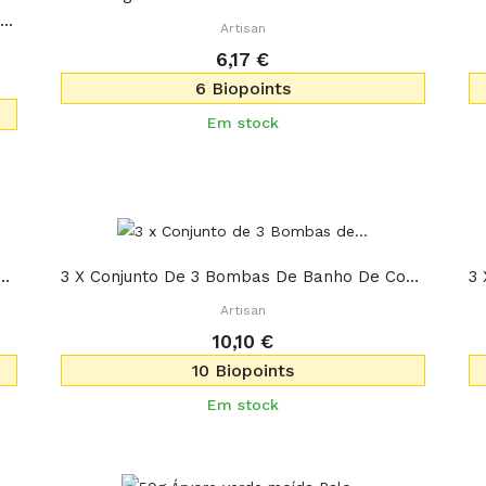
25g Árvore Verde Palo Santo Sticks 3-4 Sticks
Artisan
6,17 €
6 Biopoints
Em stock
 De 3 Bombas De Banho De Coquetel -...
3 X Conjunto De 3 Bombas De Banho De Coquetel -...
Artisan
10,10 €
10 Biopoints
Em stock