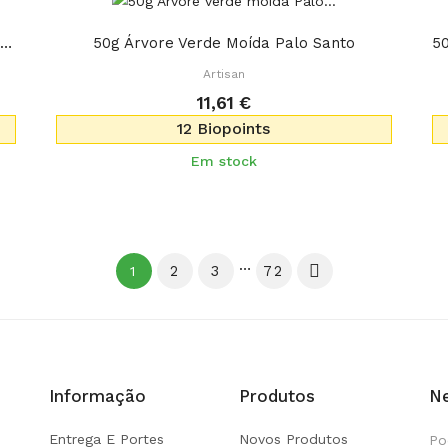
3x Conjunto De 3 Bombas De Banho De Coquetel -...
50g Árvore Verde Moída Palo Santo
Artisan
11,61 €
12 Biopoints
Em stock
…

2
3
72
1
Informação
Produtos
Ne
Entrega E Portes
Novos Produtos
Po