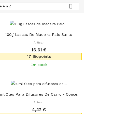

e A a Z
100g Lascas De Madeira Palo Santo
Artisan
16,61 €
17 Biopoints
Em stock
10ml Óleo Para Difusores De Carro - Concentração
Artisan
4,42 €