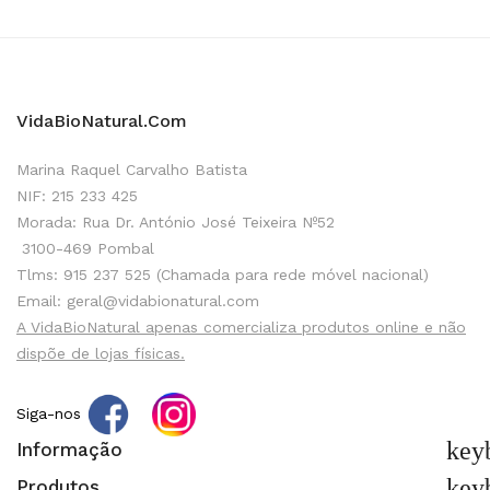
VidaBioNatural.com
Marina Raquel Carvalho Batista
NIF: 215 233 425
Morada: Rua Dr. António José Teixeira Nº52
3100-469 Pombal
Tlms: 915 237 525 (Chamada para rede móvel nacional)
Email: geral@vidabionatural.com
A VidaBioNatural apenas comercializa produtos online e não
dispõe de lojas físicas.
Siga-nos
key
Informação
key
Produtos