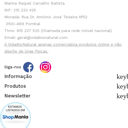
Marina Raquel Carvalho Batista
NIF: 215 233 425
Morada: Rua Dr. António José Teixeira Nº52
3100-469 Pombal
Tlms: 915 237 525 (Chamada para rede móvel nacional)
Email: geral@vidabionatural.com
A VidaBioNatural apenas comercializa produtos online e não
dispõe de lojas físicas.
Siga-nos
key
Informação
key
Produtos
key
Newsletter